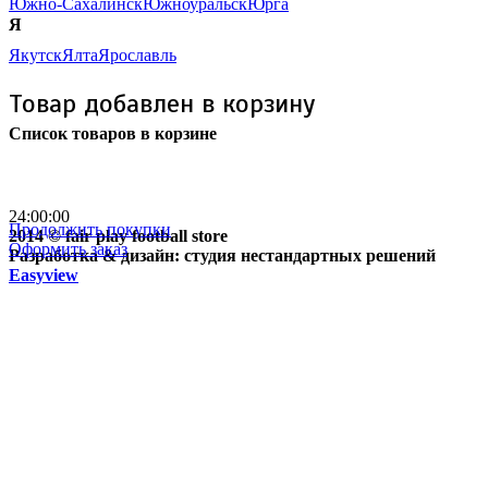
Южно-Сахалинск
Южноуральск
Юрга
Я
Якутск
Ялта
Ярославль
Товар добавлен в корзину
Список товаров в корзине
Бесплатная доставка
почтой России кроме
отдаленных регионов РФ
24:00:00
Продолжить покупки
2014 © fair play football store
Оформить заказ
Разработка & дизайн: студия нестандартных решений
Easyview