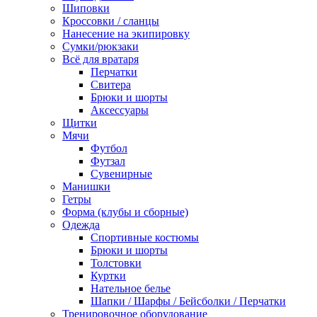
Шиповки
Кроссовки / сланцы
Нанесение на экипировку
Сумки/рюкзаки
Всё для вратаря
Перчатки
Cвитера
Брюки и шорты
Аксессуары
Щитки
Мячи
Футбол
Футзал
Сувенирные
Манишки
Гетры
Форма (клубы и сборные)
Одежда
Спортивные костюмы
Брюки и шорты
Толстовки
Куртки
Нательное белье
Шапки / Шарфы / Бейсболки / Перчатки
Тренировочное оборудование