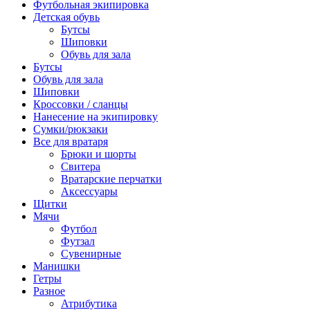
Футбольная экипировка
Детская обувь
Бутсы
Шиповки
Обувь для зала
Бутсы
Обувь для зала
Шиповки
Кроссовки / сланцы
Нанесение на экипировку
Сумки/рюкзаки
Все для вратаря
Брюки и шорты
Cвитера
Вратарские перчатки
Аксессуары
Щитки
Мячи
Футбол
Футзал
Сувенирные
Манишки
Гетры
Разное
Атрибутика