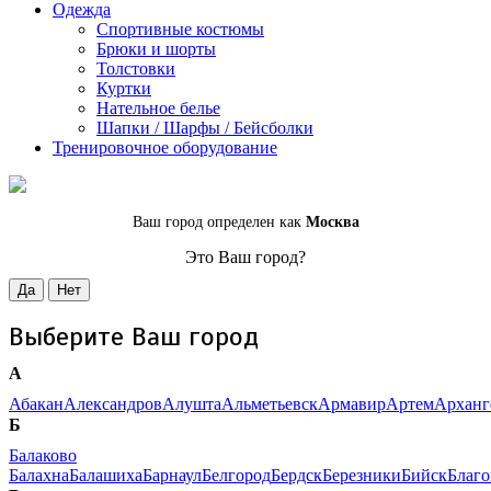
Одежда
Спортивные костюмы
Брюки и шорты
Толстовки
Куртки
Нательное белье
Шапки / Шарфы / Бейсболки
Тренировочное оборудование
Ваш город определен как
Москва
Это Ваш город?
Да
Нет
Выберите Ваш город
А
Абакан
Александров
Алушта
Альметьевск
Армавир
Артем
Арханг
Б
Балаково
Балахна
Балашиха
Барнаул
Белгород
Бердск
Березники
Бийск
Благ