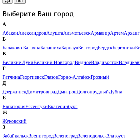
Да
Нет
Выберите Ваш город
А
Абакан
Александров
Алушта
Альметьевск
Армавир
Артем
Арханг
Б
Балаково
Балахна
Балашиха
Барнаул
Белгород
Бердск
Березники
Б
В
Великие Луки
Великий Новгород
Видное
Владивосток
Владикав
Г
Гатчина
Георгиевск
Глазов
Горно-Алтайск
Грозный
Д
Дзержинск
Димитровград
Дмитров
Долгопрудный
Дубна
Е
Евпатория
Ессентуки
Екатеринбург
Ж
Жуковский
З
Забайкальск
Звенигород
Зеленоград
Зеленодольск
Златоуст