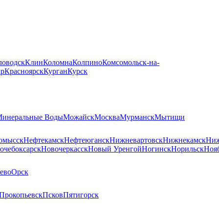
ловодск
Клин
Коломна
Колпино
Комсомольск-на-
ар
Красноярск
Курган
Курск
инеральные Воды
Можайск
Москва
Мурманск
Мытищи
омысск
Нефтекамск
Нефтеюганск
Нижневартовск
Нижнекамск
Ниж
очебоксарск
Новочеркасск
Новый Уренгой
Ногинск
Норильск
Ноя
ево
Орск
Прокопьевск
Псков
Пятигорск