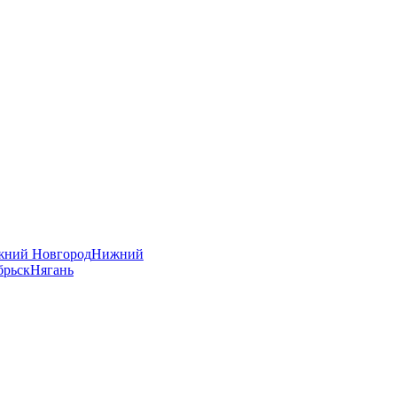
ний Новгород
Нижний
брьск
Нягань