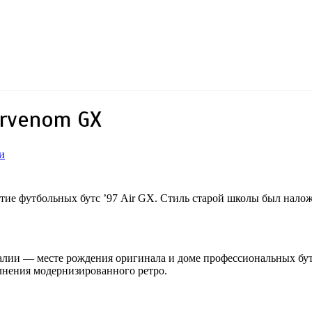
ervenom GX
и
летие футбольных бутс ’97 Air GX. Стиль старой школы был нал
алии — месте рождения оригинала и доме профессиональных бут
олнения модернизированного ретро.