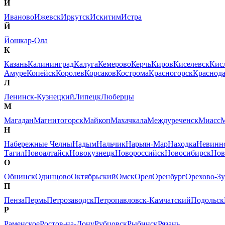
И
Иваново
Ижевск
Иркутск
Искитим
Истра
Й
Йошкар-Ола
К
Казань
Калининград
Калуга
Кемерово
Керчь
Киров
Киселевск
Кис
Амуре
Копейск
Королев
Корсаков
Кострома
Красногорск
Краснод
Л
Ленинск-Кузнецкий
Липецк
Люберцы
М
Магадан
Магнитогорск
Майкоп
Махачкала
Междуреченск
Миасс
М
Н
Набережные Челны
Надым
Нальчик
Нарьян-Мар
Находка
Невинн
Тагил
Новоалтайск
Новокузнецк
Новороссийск
Новосибирск
Нов
О
Обнинск
Одинцово
Октябрьский
Омск
Орел
Оренбург
Орехово-Зу
П
Пенза
Пермь
Петрозаводск
Петропавловск-Камчатский
Подольск
Р
Раменское
Ростов-на-Дону
Рубцовск
Рыбинск
Рязань