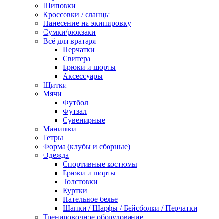
Шиповки
Кроссовки / сланцы
Нанесение на экипировку
Сумки/рюкзаки
Всё для вратаря
Перчатки
Cвитера
Брюки и шорты
Аксессуары
Щитки
Мячи
Футбол
Футзал
Сувенирные
Манишки
Гетры
Форма (клубы и сборные)
Одежда
Спортивные костюмы
Брюки и шорты
Толстовки
Куртки
Нательное белье
Шапки / Шарфы / Бейсболки / Перчатки
Тренировочное оборудование