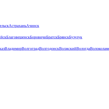
ельск
Астрахань
Ачинск
ийск
Благовещенск
Боровичи
Братск
Брянск
Бузулук
каз
Владимир
Волгоград
Волгодонск
Волжский
Вологда
Волоколам