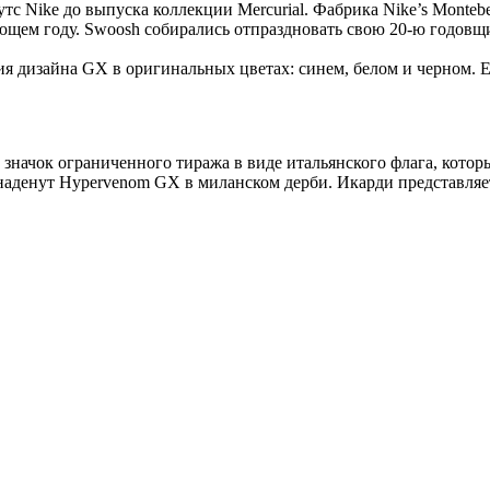
 Nike до выпуска коллекции Mercurial. Фабрика Nike’s Montebel
щем году. Swoosh собирались отпраздновать свою 20-ю годовщин
я дизайна GX в оригинальных цветах: синем, белом и черном. Е
 значок ограниченного тиража в виде итальянского флага, кото
 наденут Hypervenom GX в миланском дерби. Икарди представля