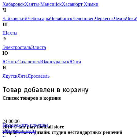
Хабаровск
Ханты-Мансийск
Хасавюрт
Химки
Ч
Чайковский
Чебоксары
Челябинск
Череповец
Черкесск
Чехов
Чита
Ш
Шахты
Э
Электросталь
Элиста
Ю
Южно-Сахалинск
Южноуральск
Юрга
Я
Якутск
Ялта
Ярославль
Товар добавлен в корзину
Список товаров в корзине
Бесплатная доставка
почтой России кроме
отдаленных регионов РФ
24:00:00
Продолжить покупки
2014 © fair play football store
Оформить заказ
Разработка & дизайн: студия нестандартных решений