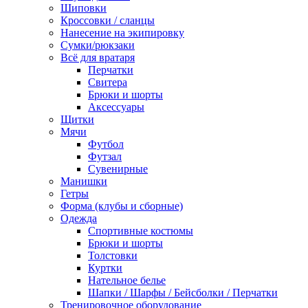
Шиповки
Кроссовки / сланцы
Нанесение на экипировку
Сумки/рюкзаки
Всё для вратаря
Перчатки
Cвитера
Брюки и шорты
Аксессуары
Щитки
Мячи
Футбол
Футзал
Сувенирные
Манишки
Гетры
Форма (клубы и сборные)
Одежда
Спортивные костюмы
Брюки и шорты
Толстовки
Куртки
Нательное белье
Шапки / Шарфы / Бейсболки / Перчатки
Тренировочное оборудование