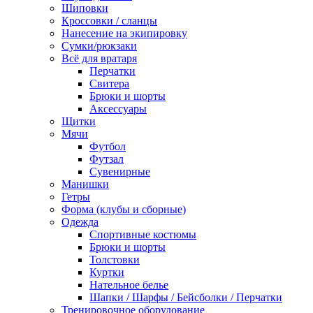
Шиповки
Кроссовки / сланцы
Нанесение на экипировку
Сумки/рюкзаки
Всё для вратаря
Перчатки
Cвитера
Брюки и шорты
Аксессуары
Щитки
Мячи
Футбол
Футзал
Сувенирные
Манишки
Гетры
Форма (клубы и сборные)
Одежда
Спортивные костюмы
Брюки и шорты
Толстовки
Куртки
Нательное белье
Шапки / Шарфы / Бейсболки / Перчатки
Тренировочное оборудование