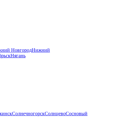
ний Новгород
Нижний
брьск
Нягань
жинск
Солнечногорск
Солнцево
Сосновый