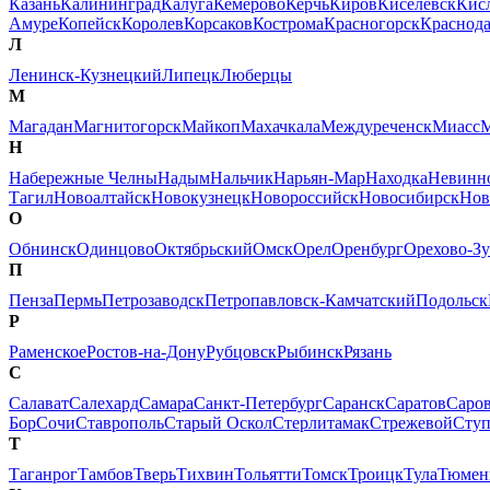
Казань
Калининград
Калуга
Кемерово
Керчь
Киров
Киселевск
Кис
Амуре
Копейск
Королев
Корсаков
Кострома
Красногорск
Краснод
Л
Ленинск-Кузнецкий
Липецк
Люберцы
М
Магадан
Магнитогорск
Майкоп
Махачкала
Междуреченск
Миасс
М
Н
Набережные Челны
Надым
Нальчик
Нарьян-Мар
Находка
Невинн
Тагил
Новоалтайск
Новокузнецк
Новороссийск
Новосибирск
Нов
О
Обнинск
Одинцово
Октябрьский
Омск
Орел
Оренбург
Орехово-Зу
П
Пенза
Пермь
Петрозаводск
Петропавловск-Камчатский
Подольск
Р
Раменское
Ростов-на-Дону
Рубцовск
Рыбинск
Рязань
С
Салават
Салехард
Самара
Санкт-Петербург
Саранск
Саратов
Саро
Бор
Сочи
Ставрополь
Старый Оскол
Стерлитамак
Стрежевой
Сту
Т
Таганрог
Тамбов
Тверь
Тихвин
Тольятти
Томск
Троицк
Тула
Тюмен