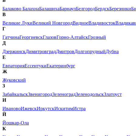
Б
Балаково
Балахна
Балашиха
Барнаул
Белгород
Бердск
Березники
Б
В
Великие Луки
Великий Новгород
Видное
Владивосток
Владикав
Г
Гатчина
Георгиевск
Глазов
Горно-Алтайск
Грозный
Д
Дзержинск
Димитровград
Дмитров
Долгопрудный
Дубна
Е
Евпатория
Ессентуки
Екатеринбург
Ж
Жуковский
З
Забайкальск
Звенигород
Зеленоград
Зеленодольск
Златоуст
И
Иваново
Ижевск
Иркутск
Искитим
Истра
Й
Йошкар-Ола
К