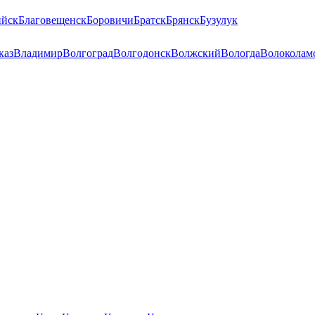
ийск
Благовещенск
Боровичи
Братск
Брянск
Бузулук
каз
Владимир
Волгоград
Волгодонск
Волжский
Вологда
Волоколам