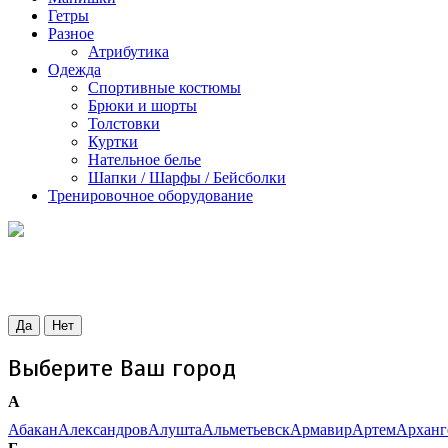
Гетры
Разное
Атрибутика
Одежда
Спортивные костюмы
Брюки и шорты
Толстовки
Куртки
Нательное белье
Шапки / Шарфы / Бейсболки
Тренировочное оборудование
Да
Нет
Выберите Ваш город
А
Абакан
Александров
Алушта
Альметьевск
Армавир
Артем
Арханг