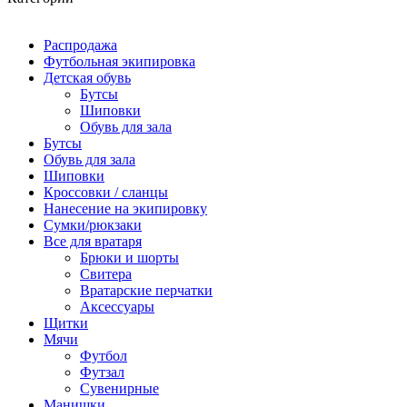
Распродажа
Футбольная экипировка
Детская обувь
Бутсы
Шиповки
Обувь для зала
Бутсы
Обувь для зала
Шиповки
Кроссовки / сланцы
Нанесение на экипировку
Сумки/рюкзаки
Все для вратаря
Брюки и шорты
Cвитера
Вратарские перчатки
Аксессуары
Щитки
Мячи
Футбол
Футзал
Сувенирные
Манишки