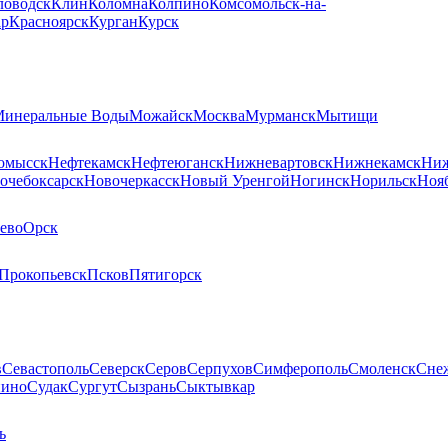
ловодск
Клин
Коломна
Колпино
Комсомольск-на-
ар
Красноярск
Курган
Курск
инеральные Воды
Можайск
Москва
Мурманск
Мытищи
омысск
Нефтекамск
Нефтеюганск
Нижневартовск
Нижнекамск
Ниж
очебоксарск
Новочеркасск
Новый Уренгой
Ногинск
Норильск
Ноя
ево
Орск
Прокопьевск
Псков
Пятигорск
в
Севастополь
Северск
Серов
Серпухов
Симферополь
Смоленск
Сне
пино
Судак
Сургут
Сызрань
Сыктывкар
ь