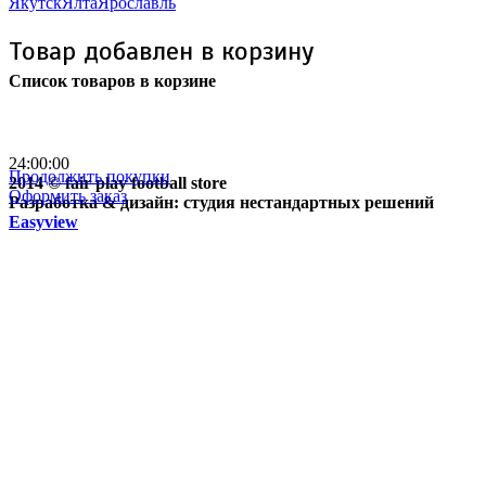
Якутск
Ялта
Ярославль
Товар добавлен в корзину
Список товаров в корзине
Бесплатная доставка
почтой России кроме
отдаленных регионов РФ
24:00:00
Продолжить покупки
2014 © fair play football store
Оформить заказ
Разработка & дизайн: студия нестандартных решений
Easyview