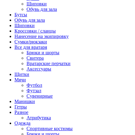
Шиповки
Обувь для зала
Бутсы
Обувь для зала
Шиповки
Кроссовки / сланцы
Нанесение на экипировку
Сумки/рюкзаки
Все для вратаря
Брюки и шорты
Cвитера
Вратарские перчатки
Аксессуары
Щитки
Мячи
Футбол
Футзал
Сувенирные
Манишки
Гетры
Разное
Атрибутика
Одежда
Спортивные костюмы
Брюки и шорты