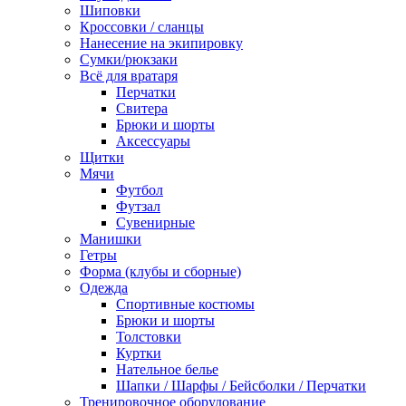
Шиповки
Кроссовки / сланцы
Нанесение на экипировку
Сумки/рюкзаки
Всё для вратаря
Перчатки
Cвитера
Брюки и шорты
Аксессуары
Щитки
Мячи
Футбол
Футзал
Сувенирные
Манишки
Гетры
Форма (клубы и сборные)
Одежда
Спортивные костюмы
Брюки и шорты
Толстовки
Куртки
Нательное белье
Шапки / Шарфы / Бейсболки / Перчатки
Тренировочное оборудование