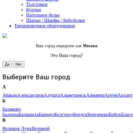
Толстовки
Куртки
Нательное белье
Шапки / Шарфы / Бейсболки
Тренировочное оборудование
Ваш город определен как
Москва
Это Ваш город?
Да
Нет
Выберите Ваш город
А
Абакан
Александров
Алушта
Альметьевск
Армавир
Артем
Арханг
Б
Балаково
Балахна
Балашиха
Барнаул
Белгород
Бердск
Березники
Бийск
Благ
В
Великие Луки
Великий