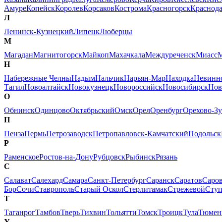
Амуре
Копейск
Королев
Корсаков
Кострома
Красногорск
Краснод
Л
Ленинск-Кузнецкий
Липецк
Люберцы
М
Магадан
Магнитогорск
Майкоп
Махачкала
Междуреченск
Миасс
М
Н
Набережные Челны
Надым
Нальчик
Нарьян-Мар
Находка
Невинн
Тагил
Новоалтайск
Новокузнецк
Новороссийск
Новосибирск
Нов
О
Обнинск
Одинцово
Октябрьский
Омск
Орел
Оренбург
Орехово-Зу
П
Пенза
Пермь
Петрозаводск
Петропавловск-Камчатский
Подольск
Р
Раменское
Ростов-на-Дону
Рубцовск
Рыбинск
Рязань
С
Салават
Салехард
Самара
Санкт-Петербург
Саранск
Саратов
Саро
Бор
Сочи
Ставрополь
Старый Оскол
Стерлитамак
Стрежевой
Сту
Т
Таганрог
Тамбов
Тверь
Тихвин
Тольятти
Томск
Троицк
Тула
Тюмен
У