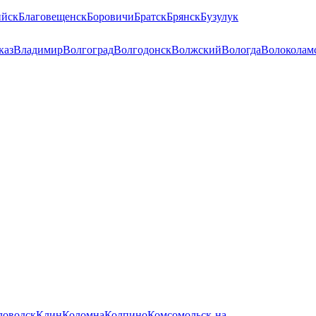
ийск
Благовещенск
Боровичи
Братск
Брянск
Бузулук
каз
Владимир
Волгоград
Волгодонск
Волжский
Вологда
Волоколам
ловодск
Клин
Коломна
Колпино
Комсомольск-на-