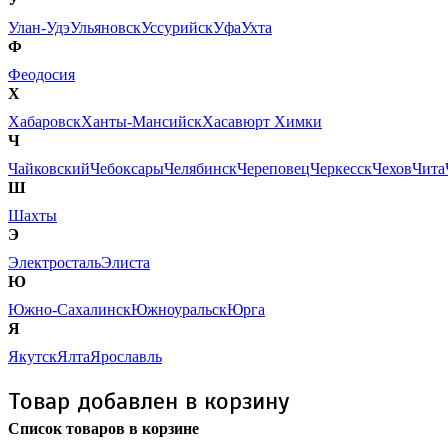
Улан-Удэ
Ульяновск
Уссурийск
Уфа
Ухта
Ф
Феодосия
Х
Хабаровск
Ханты-Мансийск
Хасавюрт
Химки
Ч
Чайковский
Чебоксары
Челябинск
Череповец
Черкесск
Чехов
Чита
Ш
Шахты
Э
Электросталь
Элиста
Ю
Южно-Сахалинск
Южноуральск
Юрга
Я
Якутск
Ялта
Ярославль
Товар добавлен в корзину
Список товаров в корзине