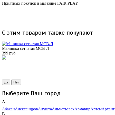
Приятных покупок в магазине FAIR PLAY
С этим товаром также покупают
Манишка сетчатая МСВ-Л
399 руб.
Да
Нет
Выберите Ваш город
А
Абакан
Александров
Алушта
Альметьевск
Армавир
Артем
Арханг
Б