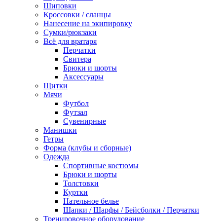
Шиповки
Кроссовки / сланцы
Нанесение на экипировку
Сумки/рюкзаки
Всё для вратаря
Перчатки
Cвитера
Брюки и шорты
Аксессуары
Щитки
Мячи
Футбол
Футзал
Сувенирные
Манишки
Гетры
Форма (клубы и сборные)
Одежда
Спортивные костюмы
Брюки и шорты
Толстовки
Куртки
Нательное белье
Шапки / Шарфы / Бейсболки / Перчатки
Тренировочное оборудование