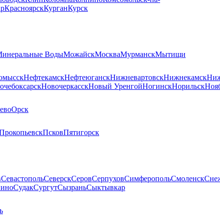
ар
Красноярск
Курган
Курск
инеральные Воды
Можайск
Москва
Мурманск
Мытищи
омысск
Нефтекамск
Нефтеюганск
Нижневартовск
Нижнекамск
Ниж
очебоксарск
Новочеркасск
Новый Уренгой
Ногинск
Норильск
Ноя
ево
Орск
Прокопьевск
Псков
Пятигорск
в
Севастополь
Северск
Серов
Серпухов
Симферополь
Смоленск
Сне
пино
Судак
Сургут
Сызрань
Сыктывкар
ь