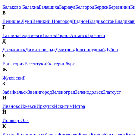
Балаково
Балахна
Балашиха
Барнаул
Белгород
Бердск
Березники
Б
В
Великие Луки
Великий Новгород
Видное
Владивосток
Владикав
Г
Гатчина
Георгиевск
Глазов
Горно-Алтайск
Грозный
Д
Дзержинск
Димитровград
Дмитров
Долгопрудный
Дубна
Е
Евпатория
Ессентуки
Екатеринбург
Ж
Жуковский
З
Забайкальск
Звенигород
Зеленоград
Зеленодольск
Златоуст
И
Иваново
Ижевск
Иркутск
Искитим
Истра
Й
Йошкар-Ола
К
Казань
Калининград
Калуга
Кемерово
Керчь
Киров
Киселевск
Кис