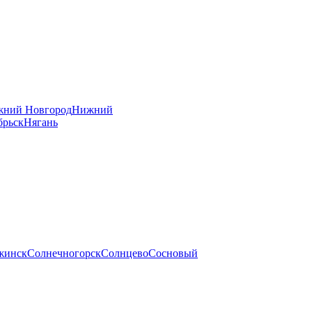
ний Новгород
Нижний
брьск
Нягань
жинск
Солнечногорск
Солнцево
Сосновый