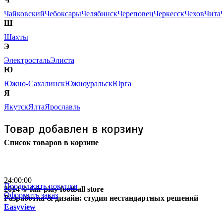
Чайковский
Чебоксары
Челябинск
Череповец
Черкесск
Чехов
Чита
Ш
Шахты
Э
Электросталь
Элиста
Ю
Южно-Сахалинск
Южноуральск
Юрга
Я
Якутск
Ялта
Ярославль
Товар добавлен в корзину
Список товаров в корзине
Бесплатная доставка
почтой России кроме
отдаленных регионов РФ
24:00:00
Продолжить покупки
2014 © fair play football store
Оформить заказ
Разработка & дизайн: студия нестандартных решений
Easyview