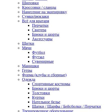
Шиповки
Кроссовки / сланцы
Нанесение на экипировку
Сумки/рюкзаки
Всё для вратаря
Перчатки
Cвитера
Брюки и шорты
Аксессуары
Щитки
Мячи
Футбол
Футзал
Сувенирные
Манишки
Гетры
Форма (клубы и сборные)
Одежда
Спортивные костюмы
Брюки и шорты
Толстовки
Куртки
Нательное белье
Шапки / Шарфы / Бейсболки / Перчатки
Тренировочное оборудование