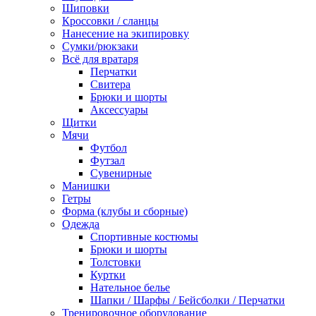
Шиповки
Кроссовки / сланцы
Нанесение на экипировку
Сумки/рюкзаки
Всё для вратаря
Перчатки
Cвитера
Брюки и шорты
Аксессуары
Щитки
Мячи
Футбол
Футзал
Сувенирные
Манишки
Гетры
Форма (клубы и сборные)
Одежда
Спортивные костюмы
Брюки и шорты
Толстовки
Куртки
Нательное белье
Шапки / Шарфы / Бейсболки / Перчатки
Тренировочное оборудование