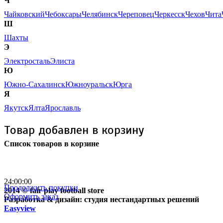
Ч
Чайковский
Чебоксары
Челябинск
Череповец
Черкесск
Чехов
Чита
Ш
Шахты
Э
Электросталь
Элиста
Ю
Южно-Сахалинск
Южноуральск
Юрга
Я
Якутск
Ялта
Ярославль
Товар добавлен в корзину
Список товаров в корзине
Бесплатная доставка
почтой России кроме
отдаленных регионов РФ
24:00:00
Продолжить покупки
2014 © fair play football store
Оформить заказ
Разработка & дизайн: студия нестандартных решений
Easyview