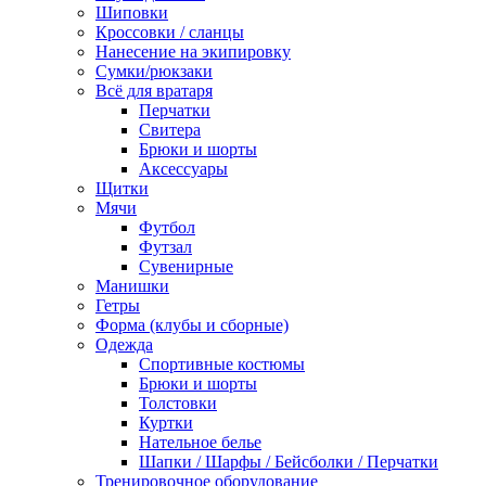
Шиповки
Кроссовки / сланцы
Нанесение на экипировку
Сумки/рюкзаки
Всё для вратаря
Перчатки
Cвитера
Брюки и шорты
Аксессуары
Щитки
Мячи
Футбол
Футзал
Сувенирные
Манишки
Гетры
Форма (клубы и сборные)
Одежда
Спортивные костюмы
Брюки и шорты
Толстовки
Куртки
Нательное белье
Шапки / Шарфы / Бейсболки / Перчатки
Тренировочное оборудование