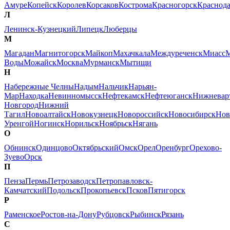
Амуре
Копейск
Королев
Корсаков
Кострома
Красногорск
Краснод
Л
Ленинск-Кузнецкий
Липецк
Люберцы
М
Магадан
Магнитогорск
Майкоп
Махачкала
Междуреченск
Миасс
М
Воды
Можайск
Москва
Мурманск
Мытищи
Н
Набережные Челны
Надым
Нальчик
Нарьян-
Мар
Находка
Невинномысск
Нефтекамск
Нефтеюганск
Нижневар
Новгород
Нижний
Тагил
Новоалтайск
Новокузнецк
Новороссийск
Новосибирск
Нов
Уренгой
Ногинск
Норильск
Ноябрьск
Нягань
О
Обнинск
Одинцово
Октябрьский
Омск
Орел
Оренбург
Орехово-
Зуево
Орск
П
Пенза
Пермь
Петрозаводск
Петропавловск-
Камчатский
Подольск
Прокопьевск
Псков
Пятигорск
Р
Раменское
Ростов-на-Дону
Рубцовск
Рыбинск
Рязань
С