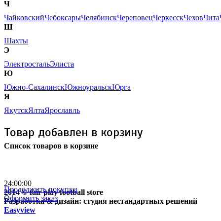
Ч
Чайковский
Чебоксары
Челябинск
Череповец
Черкесск
Чехов
Чита
Ш
Шахты
Э
Электросталь
Элиста
Ю
Южно-Сахалинск
Южноуральск
Юрга
Я
Якутск
Ялта
Ярославль
Товар добавлен в корзину
Список товаров в корзине
Бесплатная доставка
почтой России кроме
отдаленных регионов РФ
24:00:00
Продолжить покупки
2014 © fair play football store
Оформить заказ
Разработка & дизайн: студия нестандартных решений
Easyview