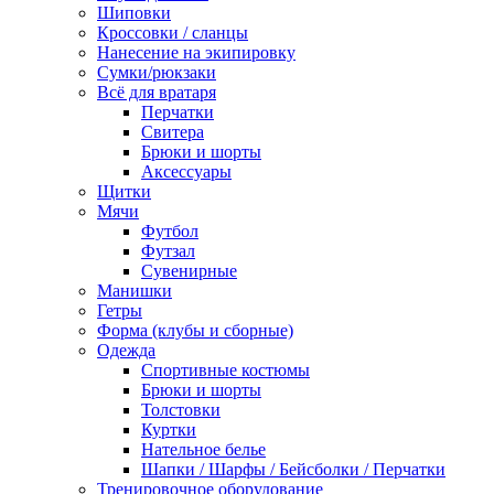
Шиповки
Кроссовки / сланцы
Нанесение на экипировку
Сумки/рюкзаки
Всё для вратаря
Перчатки
Cвитера
Брюки и шорты
Аксессуары
Щитки
Мячи
Футбол
Футзал
Сувенирные
Манишки
Гетры
Форма (клубы и сборные)
Одежда
Спортивные костюмы
Брюки и шорты
Толстовки
Куртки
Нательное белье
Шапки / Шарфы / Бейсболки / Перчатки
Тренировочное оборудование