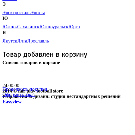
Э
Электросталь
Элиста
Ю
Южно-Сахалинск
Южноуральск
Юрга
Я
Якутск
Ялта
Ярославль
Товар добавлен в корзину
Список товаров в корзине
Бесплатная доставка
почтой России кроме
отдаленных регионов РФ
24:00:00
Продолжить покупки
2014 © fair play football store
Оформить заказ
Разработка & дизайн: студия нестандартных решений
Easyview