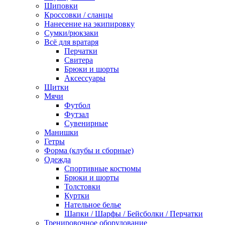
Шиповки
Кроссовки / сланцы
Нанесение на экипировку
Сумки/рюкзаки
Всё для вратаря
Перчатки
Cвитера
Брюки и шорты
Аксессуары
Щитки
Мячи
Футбол
Футзал
Сувенирные
Манишки
Гетры
Форма (клубы и сборные)
Одежда
Спортивные костюмы
Брюки и шорты
Толстовки
Куртки
Нательное белье
Шапки / Шарфы / Бейсболки / Перчатки
Тренировочное оборудование