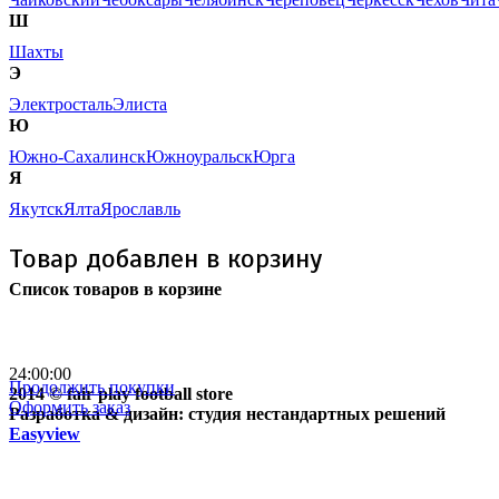
Ш
Шахты
Э
Электросталь
Элиста
Ю
Южно-Сахалинск
Южноуральск
Юрга
Я
Якутск
Ялта
Ярославль
Товар добавлен в корзину
Список товаров в корзине
Бесплатная доставка
почтой России кроме
отдаленных регионов РФ
24:00:00
Продолжить покупки
2014 © fair play football store
Оформить заказ
Разработка & дизайн: студия нестандартных решений
Easyview