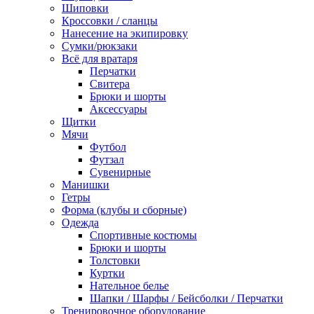
Шиповки
Кроссовки / сланцы
Нанесение на экипировку
Сумки/рюкзаки
Всё для вратаря
Перчатки
Cвитера
Брюки и шорты
Аксессуары
Щитки
Мячи
Футбол
Футзал
Сувенирные
Манишки
Гетры
Форма (клубы и сборные)
Одежда
Спортивные костюмы
Брюки и шорты
Толстовки
Куртки
Нательное белье
Шапки / Шарфы / Бейсболки / Перчатки
Тренировочное оборудование