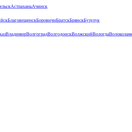
ельск
Астрахань
Ачинск
ийск
Благовещенск
Боровичи
Братск
Брянск
Бузулук
каз
Владимир
Волгоград
Волгодонск
Волжский
Вологда
Волоколам