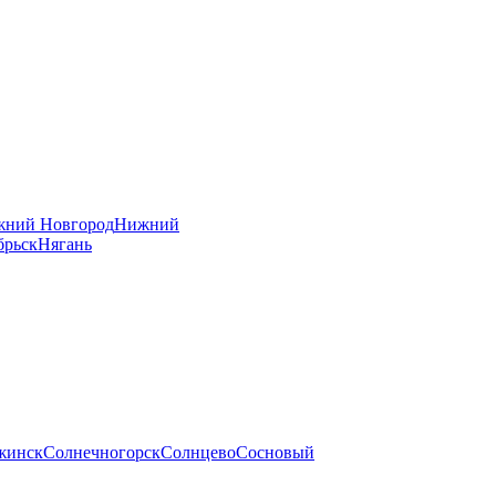
ний Новгород
Нижний
брьск
Нягань
жинск
Солнечногорск
Солнцево
Сосновый