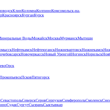
ловодск
Клин
Коломна
Колпино
Комсомольск-на-
ар
Красноярск
Курган
Курск
инеральные Воды
Можайск
Москва
Мурманск
Мытищи
омысск
Нефтекамск
Нефтеюганск
Нижневартовск
Нижнекамск
Ниж
очебоксарск
Новочеркасск
Новый Уренгой
Ногинск
Норильск
Ноя
ево
Орск
Прокопьевск
Псков
Пятигорск
в
Севастополь
Северск
Серов
Серпухов
Симферополь
Смоленск
Сне
пино
Судак
Сургут
Сызрань
Сыктывкар