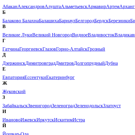
Абакан
Александров
Алушта
Альметьевск
Армавир
Артем
Арханг
Б
Балаково
Балахна
Балашиха
Барнаул
Белгород
Бердск
Березники
Б
В
Великие Луки
Великий Новгород
Видное
Владивосток
Владикав
Г
Гатчина
Георгиевск
Глазов
Горно-Алтайск
Грозный
Д
Дзержинск
Димитровград
Дмитров
Долгопрудный
Дубна
Е
Евпатория
Ессентуки
Екатеринбург
Ж
Жуковский
З
Забайкальск
Звенигород
Зеленоград
Зеленодольск
Златоуст
И
Иваново
Ижевск
Иркутск
Искитим
Истра
Й
Йошкар-Ола