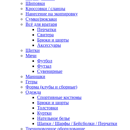
Шиповки
Кроссовки / сланцы
Нанесение на экипировку
Сумки/рюкзаки
Всё для вратаря
Перчатки
Cвитера
Брюки и шорты
Аксессуары
Щитки
Мячи
Футбол
Футзал
Сувенирные
Манишки
Гетры
Форма (клубы и сборные)
Одежда
Спортивные костюмы
Брюки и шорты
Толстовки
Куртки
Нательное белье
Шапки / Шарфы / Бейсболки / Перчатки
Тренировочное оборудование