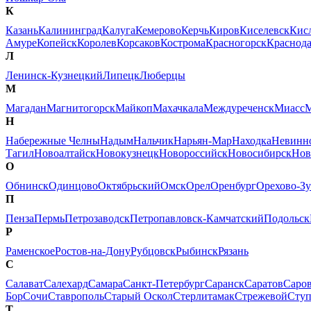
К
Казань
Калининград
Калуга
Кемерово
Керчь
Киров
Киселевск
Кис
Амуре
Копейск
Королев
Корсаков
Кострома
Красногорск
Краснод
Л
Ленинск-Кузнецкий
Липецк
Люберцы
М
Магадан
Магнитогорск
Майкоп
Махачкала
Междуреченск
Миасс
М
Н
Набережные Челны
Надым
Нальчик
Нарьян-Мар
Находка
Невинн
Тагил
Новоалтайск
Новокузнецк
Новороссийск
Новосибирск
Нов
О
Обнинск
Одинцово
Октябрьский
Омск
Орел
Оренбург
Орехово-Зу
П
Пенза
Пермь
Петрозаводск
Петропавловск-Камчатский
Подольск
Р
Раменское
Ростов-на-Дону
Рубцовск
Рыбинск
Рязань
С
Салават
Салехард
Самара
Санкт-Петербург
Саранск
Саратов
Саро
Бор
Сочи
Ставрополь
Старый Оскол
Стерлитамак
Стрежевой
Сту
Т