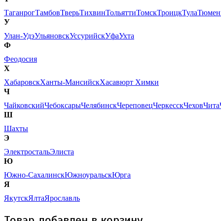
Таганрог
Тамбов
Тверь
Тихвин
Тольятти
Томск
Троицк
Тула
Тюмен
У
Улан-Удэ
Ульяновск
Уссурийск
Уфа
Ухта
Ф
Феодосия
Х
Хабаровск
Ханты-Мансийск
Хасавюрт
Химки
Ч
Чайковский
Чебоксары
Челябинск
Череповец
Черкесск
Чехов
Чита
Ш
Шахты
Э
Электросталь
Элиста
Ю
Южно-Сахалинск
Южноуральск
Юрга
Я
Якутск
Ялта
Ярославль
Товар добавлен в корзину