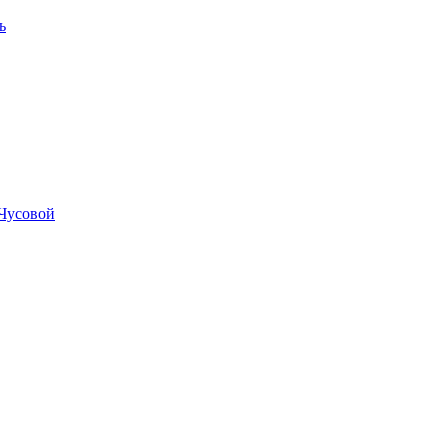
ь
Чусовой