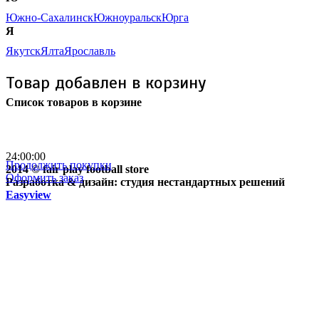
Южно-Сахалинск
Южноуральск
Юрга
Я
Якутск
Ялта
Ярославль
Товар добавлен в корзину
Список товаров в корзине
Бесплатная доставка
почтой России кроме
отдаленных регионов РФ
24:00:00
Продолжить покупки
2014 © fair play football store
Оформить заказ
Разработка & дизайн: студия нестандартных решений
Easyview