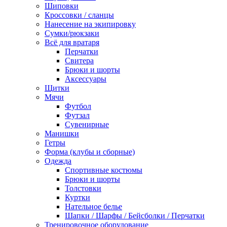
Шиповки
Кроссовки / сланцы
Нанесение на экипировку
Сумки/рюкзаки
Всё для вратаря
Перчатки
Cвитера
Брюки и шорты
Аксессуары
Щитки
Мячи
Футбол
Футзал
Сувенирные
Манишки
Гетры
Форма (клубы и сборные)
Одежда
Спортивные костюмы
Брюки и шорты
Толстовки
Куртки
Нательное белье
Шапки / Шарфы / Бейсболки / Перчатки
Тренировочное оборудование