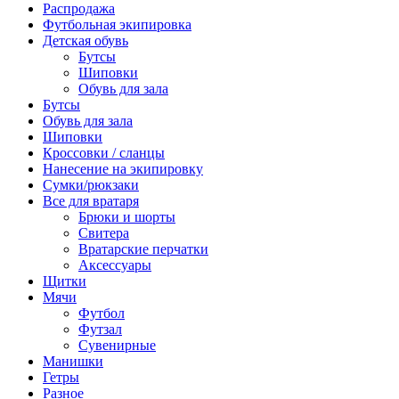
Распродажа
Футбольная экипировка
Детская обувь
Бутсы
Шиповки
Обувь для зала
Бутсы
Обувь для зала
Шиповки
Кроссовки / сланцы
Нанесение на экипировку
Сумки/рюкзаки
Все для вратаря
Брюки и шорты
Cвитера
Вратарские перчатки
Аксессуары
Щитки
Мячи
Футбол
Футзал
Сувенирные
Манишки
Гетры
Разное