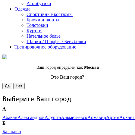
Атрибутика
Одежда
Спортивные костюмы
Брюки и шорты
Толстовки
Куртки
Нательное белье
Шапки / Шарфы / Бейсболки
Тренировочное оборудование
Ваш город определен как
Москва
Это Ваш город?
Да
Нет
Выберите Ваш город
А
Абакан
Александров
Алушта
Альметьевск
Армавир
Артем
Арханг
Б
Балаково