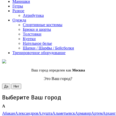
Манишки
Гетры
Разное
Атрибутика
Одежда
Спортивные костюмы
Брюки и шорты
Толстовки
Куртки
Нательное белье
Шапки / Шарфы / Бейсболки
Тренировочное оборудование
Ваш город определен как
Москва
Это Ваш город?
Да
Нет
Выберите Ваш город
А
Абакан
Александров
Алушта
Альметьевск
Армавир
Артем
Арханг