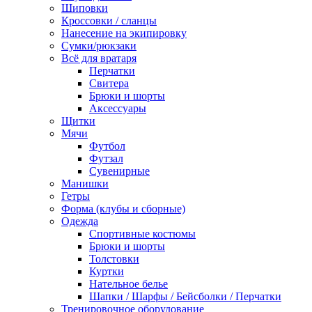
Шиповки
Кроссовки / сланцы
Нанесение на экипировку
Сумки/рюкзаки
Всё для вратаря
Перчатки
Cвитера
Брюки и шорты
Аксессуары
Щитки
Мячи
Футбол
Футзал
Сувенирные
Манишки
Гетры
Форма (клубы и сборные)
Одежда
Спортивные костюмы
Брюки и шорты
Толстовки
Куртки
Нательное белье
Шапки / Шарфы / Бейсболки / Перчатки
Тренировочное оборудование