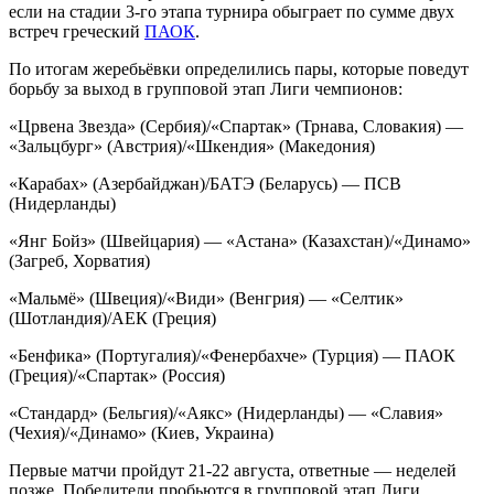
если на стадии 3-го этапа турнира обыграет по сумме двух
встреч греческий
ПАОК
.
По итогам жеребьёвки определились пары, которые поведут
борьбу за выход в групповой этап Лиги чемпионов:
«Црвена Звезда» (Сербия)/«Спартак» (Трнава, Словакия) —
«Зальцбург» (Австрия)/«Шкендия» (Македония)
«Карабах» (Азербайджан)/БАТЭ (Беларусь) — ПСВ
(Нидерланды)
«Янг Бойз» (Швейцария) — «Астана» (Казахстан)/«Динамо»
(Загреб, Хорватия)
«Мальмё» (Швеция)/«Види» (Венгрия) — «Селтик»
(Шотландия)/АЕК (Греция)
«Бенфика» (Португалия)/«Фенербахче» (Турция) — ПАОК
(Греция)/«Спартак» (Россия)
«Стандард» (Бельгия)/«Аякс» (Нидерланды) — «Славия»
(Чехия)/«Динамо» (Киев, Украина)
Первые матчи пройдут 21-22 августа, ответные — неделей
позже. Победители пробьются в групповой этап Лиги