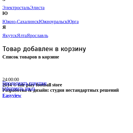
Электросталь
Элиста
Ю
Южно-Сахалинск
Южноуральск
Юрга
Я
Якутск
Ялта
Ярославль
Товар добавлен в корзину
Список товаров в корзине
Бесплатная доставка
почтой России кроме
отдаленных регионов РФ
24:00:00
Продолжить покупки
2014 © fair play football store
Оформить заказ
Разработка & дизайн: студия нестандартных решений
Easyview