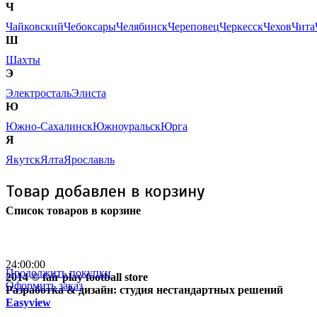
Ч
Чайковский
Чебоксары
Челябинск
Череповец
Черкесск
Чехов
Чита
Ш
Шахты
Э
Электросталь
Элиста
Ю
Южно-Сахалинск
Южноуральск
Юрга
Я
Якутск
Ялта
Ярославль
Товар добавлен в корзину
Список товаров в корзине
Бесплатная доставка
почтой России кроме
отдаленных регионов РФ
24:00:00
Продолжить покупки
2014 © fair play football store
Оформить заказ
Разработка & дизайн: студия нестандартных решений
Easyview