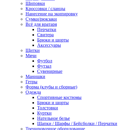
Шиповки
Кроссовки / сланцы
Нанесение на экипировку
Сумки/рюкзаки
Всё для вратаря
Перчатки
Cвитера
Брюки и шорты
Аксессуары
Щитки
Мячи
Футбол
Футзал
Сувенирные
Манишки
Гетры
Форма (клубы и сборные)
Одежда
Спортивные костюмы
Брюки и шорты
Толстовки
Куртки
Нательное белье
Шапки / Шарфы / Бейсболки / Перчатки
Тренировочное оборудование