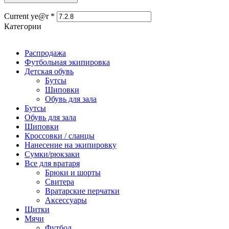
Current ye@r
*
Категории
Распродажа
Футбольная экипировка
Детская обувь
Бутсы
Шиповки
Обувь для зала
Бутсы
Обувь для зала
Шиповки
Кроссовки / сланцы
Нанесение на экипировку
Сумки/рюкзаки
Все для вратаря
Брюки и шорты
Cвитера
Вратарские перчатки
Аксессуары
Щитки
Мячи
Футбол