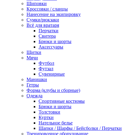
Шиповки
Кроссовки / сланцы
Нанесение на экипировку
Сумки/рюкзаки
Всё для вратаря
Перчатки
Cвитера
Брюки и шорты
Аксессуары
Щитки
Мячи
Футбол
Футзал
Сувенирные
Манишки
Гетры
Форма (клубы и сборные)
Одежда
Спортивные костюмы
Брюки и шорты
Толстовки
Куртки
Нательное белье
Шапки / Шарфы / Бейсболки / Перчатки
Тренировочное оборудование