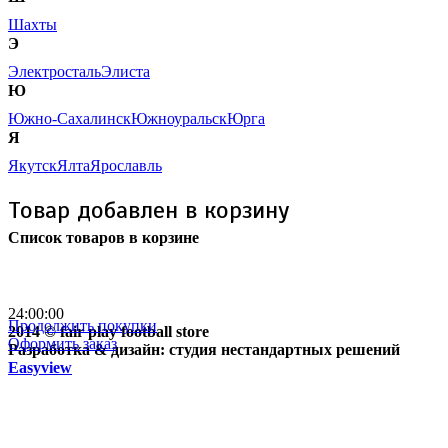
Шахты
Э
Электросталь
Элиста
Ю
Южно-Сахалинск
Южноуральск
Юрга
Я
Якутск
Ялта
Ярославль
Товар добавлен в корзину
Список товаров в корзине
Бесплатная доставка
почтой России кроме
отдаленных регионов РФ
24:00:00
Продолжить покупки
2014 © fair play football store
Оформить заказ
Разработка & дизайн: студия нестандартных решений
Easyview