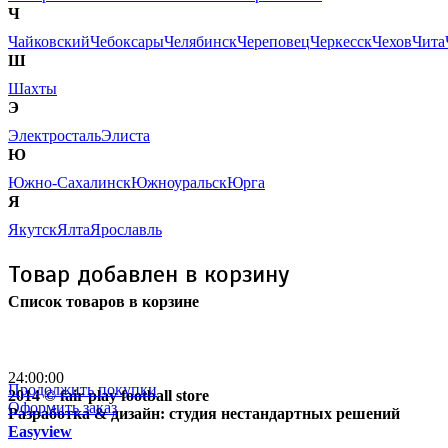
Ч
Чайковский
Чебоксары
Челябинск
Череповец
Черкесск
Чехов
Чита
Ш
Шахты
Э
Электросталь
Элиста
Ю
Южно-Сахалинск
Южноуральск
Юрга
Я
Якутск
Ялта
Ярославль
Товар добавлен в корзину
Список товаров в корзине
Бесплатная доставка
почтой России кроме
отдаленных регионов РФ
24:00:00
Продолжить покупки
2014 © fair play football store
Оформить заказ
Разработка & дизайн: студия нестандартных решений
Easyview