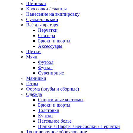
Шиповки
Кроссовки / сланцы
Нанесение на экипировку
Сумки/рюкзаки
Всё для вратаря
Перчатки
Cвитера
Брюки и шорты
Аксессуары
Щитки
Мячи
Футбол
Футзал
Сувенирные
Манишки
Гетры
Форма (клубы и сборные)
Одежда
Спортивные костюмы
Брюки и шорты
Толстовки
Куртки
Нательное белье
Шапки / Шарфы / Бейсболки / Перчатки
Тренировочное оборудование