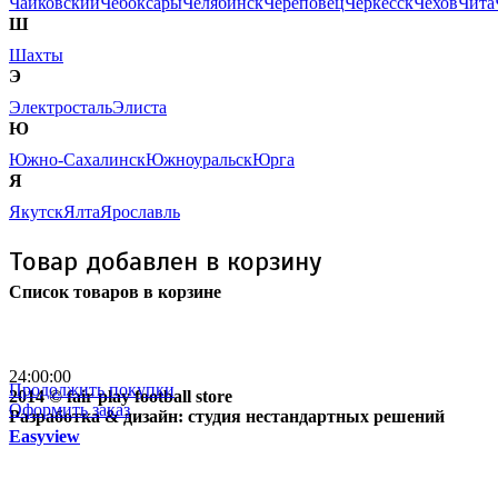
Чайковский
Чебоксары
Челябинск
Череповец
Черкесск
Чехов
Чита
Ш
Шахты
Э
Электросталь
Элиста
Ю
Южно-Сахалинск
Южноуральск
Юрга
Я
Якутск
Ялта
Ярославль
Товар добавлен в корзину
Список товаров в корзине
Бесплатная доставка
почтой России кроме
отдаленных регионов РФ
24:00:00
Продолжить покупки
2014 © fair play football store
Оформить заказ
Разработка & дизайн: студия нестандартных решений
Easyview