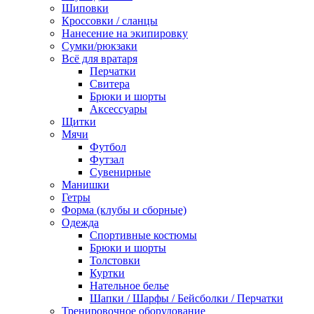
Шиповки
Кроссовки / сланцы
Нанесение на экипировку
Сумки/рюкзаки
Всё для вратаря
Перчатки
Cвитера
Брюки и шорты
Аксессуары
Щитки
Мячи
Футбол
Футзал
Сувенирные
Манишки
Гетры
Форма (клубы и сборные)
Одежда
Спортивные костюмы
Брюки и шорты
Толстовки
Куртки
Нательное белье
Шапки / Шарфы / Бейсболки / Перчатки
Тренировочное оборудование