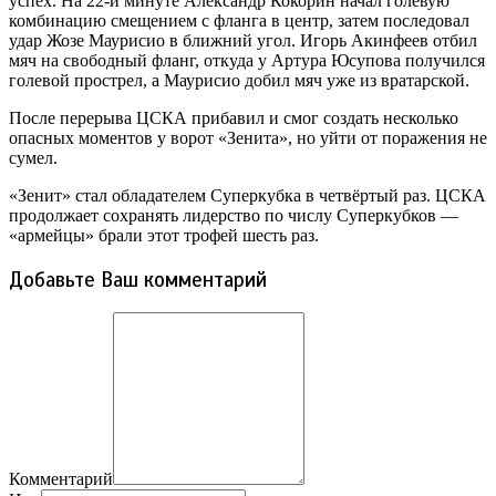
успех. На 22-й минуте Александр Кокорин начал голевую
комбинацию смещением с фланга в центр, затем последовал
удар Жозе Маурисио в ближний угол. Игорь Акинфеев отбил
мяч на свободный фланг, откуда у Артура Юсупова получился
голевой прострел, а Маурисио добил мяч уже из вратарской.
После перерыва ЦСКА прибавил и смог создать несколько
опасных моментов у ворот «Зенита», но уйти от поражения не
сумел.
«Зенит» стал обладателем Суперкубка в четвёртый раз. ЦСКА
продолжает сохранять лидерство по числу Суперкубков —
«армейцы» брали этот трофей шесть раз.
Добавьте Ваш комментарий
Комментарий