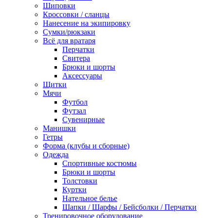
Шиповки
Кроссовки / сланцы
Нанесение на экипировку
Сумки/рюкзаки
Всё для вратаря
Перчатки
Cвитера
Брюки и шорты
Аксессуары
Щитки
Мячи
Футбол
Футзал
Сувенирные
Манишки
Гетры
Форма (клубы и сборные)
Одежда
Спортивные костюмы
Брюки и шорты
Толстовки
Куртки
Нательное белье
Шапки / Шарфы / Бейсболки / Перчатки
Тренировочное оборудование